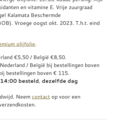
xidanten en vitamine E. Vrije zuurgraad
gel Kalamata Beschermde
B). Vroege oogst okt. 2023. T.h.t. eind
emium olijfolie
.
land €5,50 / België €8,50.
Nederland / België bij bestellingen boven
bij bestellingen boven € 115.
 14:00 besteld
,
dezelfde dag
ldwijd. Neem
contact
op voor een
e verzendkosten.