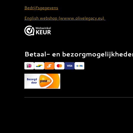
Bedrijfsgegevens
English webshop (wwww.olivelegacy.eu)
Betaal- en bezorgmogelijkhede