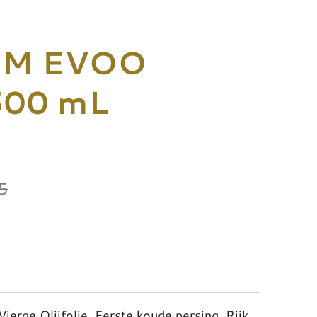
UM EVOO
500 mL
5
ierge Olijfolie. Eerste koude persing. Rijk