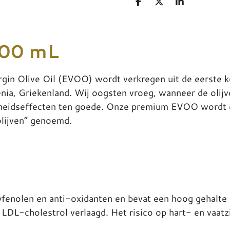
D
D
S
e
e
h
l
e
a
e
l
r
n
e
00 mL
n Olive Oil (EVOO) wordt verkregen uit de eerste k
ia, Griekenland. Wij oogsten vroeg, wanneer de olijv
heidseffecten ten goede. Onze premium EVOO wordt e
olijven” genoemd.
olyfenolen en anti-oxidanten en bevat een hoog gehalte
LDL-cholestrol verlaagd. Het risico op hart- en vaatz