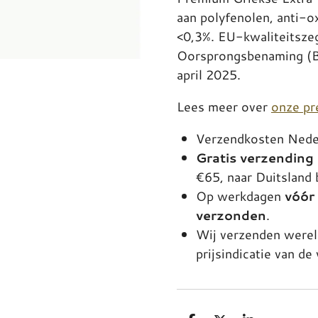
aan polyfenolen, anti-o
<0,3%. EU-kwaliteitsze
Oorsprongsbenaming (BO
april 2025.
Lees meer over
onze pr
Verzendkosten Neder
Gratis verzending
€65, naar Duitsland 
Op werkdagen
vóór
verzonden
.
Wij verzenden were
prijsindicatie van d