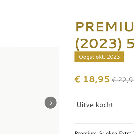
PREMI
(2023) 
Oogst okt. 2023
€ 18,95
€ 22,9
Uitverkocht
Premium Griekse Extra V