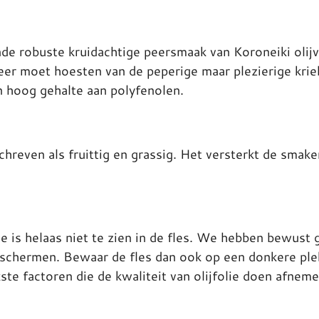
nde robuste kruidachtige peersmaak van Koroneiki olijv
eer moet hoesten van de peperige maar plezierige kriebe
n hoog gehalte aan polyfenolen.
ven als fruittig en grassig. Het versterkt de smaken
ie is helaas niet te zien in de fles. We hebben bewus
beschermen. Bewaar de fles dan ook op een donkere plek
jkste factoren die de kwaliteit van olijfolie doen afneme