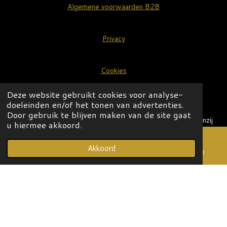
Algemene voorwaarden B2B
Privacy
Cookies
Deze website gebruikt cookies voor analyse-
Sitemap
doeleinden en/of het tonen van advertenties.
Door gebruik te blijven maken van de site gaat
Alle vermelde prijzen zijn in euro's (€) en inclusief BTW, tenzij
u hiermee akkoord.
anders aangegeven.
© 2020-2026 OLIVE LEGACY
Akkoord
E-mailadres
Telefoonnummer
WhatsApp