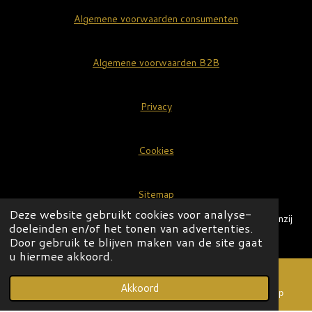
Algemene voorwaarden consumenten
Algemene voorwaarden B2B
Privacy
Cookies
Sitemap
Deze website gebruikt cookies voor analyse-
Alle vermelde prijzen zijn in euro's (€) en inclusief BTW, tenzij
doeleinden en/of het tonen van advertenties.
anders aangegeven.
Door gebruik te blijven maken van de site gaat
© 2020-2026 OLIVE LEGACY
u hiermee akkoord.
Akkoord
E-mailadres
Telefoonnummer
WhatsApp