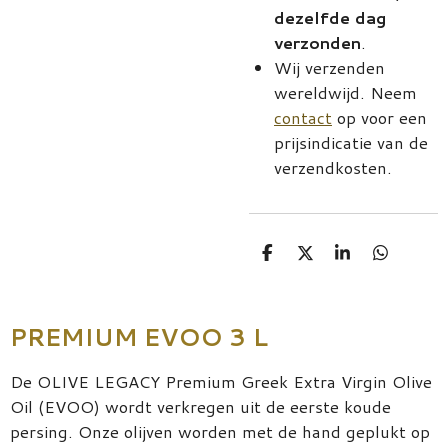
dezelfde dag
verzonden
.
Wij verzenden
wereldwijd. Neem
contact
op voor een
prijsindicatie van de
verzendkosten.
D
D
S
D
e
e
h
e
l
e
a
l
e
l
r
e
n
e
n
PREMIUM EVOO 3 L
De OLIVE LEGACY Premium Greek Extra Virgin Olive
Oil (EVOO) wordt verkregen uit de eerste koude
persing. Onze olijven worden met de hand geplukt op